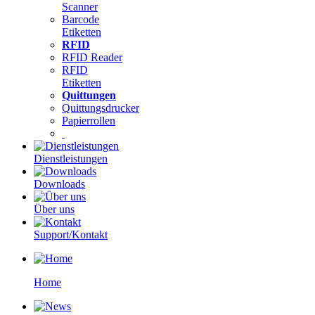
Scanner
Barcode
Etiketten
RFID
RFID Reader
RFID
Etiketten
Quittungen
Quittungsdrucker
Papierrollen
Dienstleistungen
Downloads
Über uns
Support/Kontakt
Home