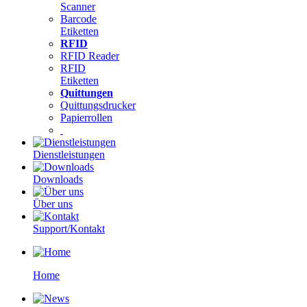
Scanner
Barcode
Etiketten
RFID
RFID Reader
RFID
Etiketten
Quittungen
Quittungsdrucker
Papierrollen
Dienstleistungen
Downloads
Über uns
Support/Kontakt
Home